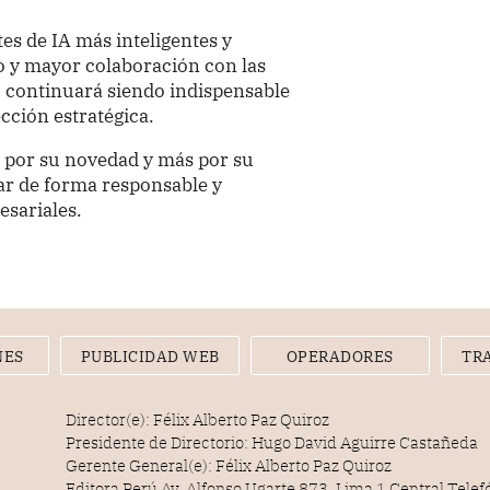
s de IA más inteligentes y
 y mayor colaboración con las
o continuará siendo indispensable
cción estratégica.
s por su novedad y más por su
rar de forma responsable y
esariales.
NES
PUBLICIDAD WEB
OPERADORES
TR
Director(e): Félix Alberto Paz Quiroz
Presidente de Directorio: Hugo David Aguirre Castañeda
Gerente General(e): Félix Alberto Paz Quiroz
Editora Perú Av. Alfonso Ugarte 873, Lima 1 Central Tele