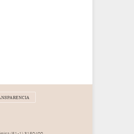
ANSPARENCIA
fónica (51-1) 3150400