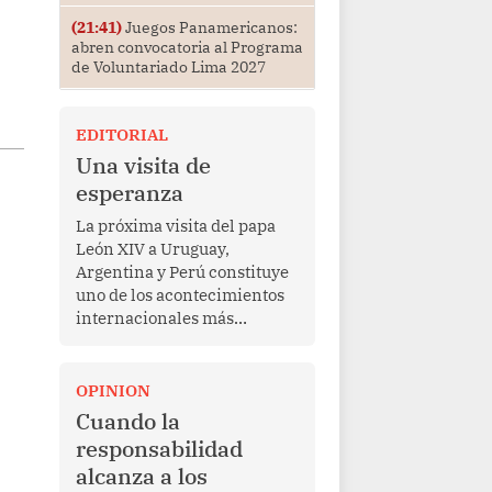
(21:41)
Juegos Panamericanos:
abren convocatoria al Programa
de Voluntariado Lima 2027
EDITORIAL
Una visita de
esperanza
La próxima visita del papa
León XIV a Uruguay,
Argentina y Perú constituye
uno de los acontecimientos
internacionales más
relevantes para América
Latina en los últimos años.
Más allá de su dimensión
OPINION
religiosa, esta gira
Cuando la
representa una oportunidad
responsabilidad
para reafirmar el valor del
alcanza a los
diálogo, fortalecer los