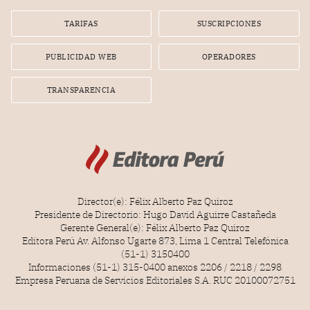
TARIFAS
SUSCRIPCIONES
PUBLICIDAD WEB
OPERADORES
TRANSPARENCIA
Director(e): Félix Alberto Paz Quiroz
Presidente de Directorio: Hugo David Aguirre Castañeda
Gerente General(e): Félix Alberto Paz Quiroz
Editora Perú Av. Alfonso Ugarte 873, Lima 1 Central Telefónica
(51-1) 3150400
Informaciones (51-1) 315-0400 anexos 2206 / 2218 / 2298
Empresa Peruana de Servicios Editoriales S.A. RUC 20100072751