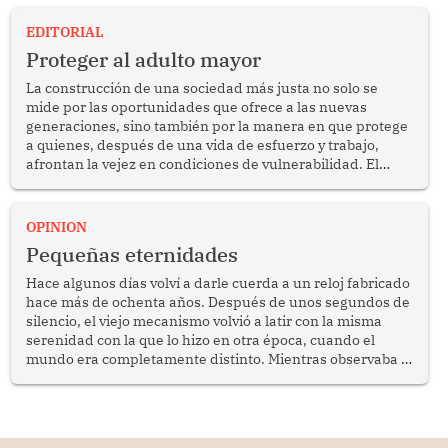
EDITORIAL
Proteger al adulto mayor
La construcción de una sociedad más justa no solo se
mide por las oportunidades que ofrece a las nuevas
generaciones, sino también por la manera en que protege
a quienes, después de una vida de esfuerzo y trabajo,
afrontan la vejez en condiciones de vulnerabilidad. El
anuncio formulado por la presidenta de la república,
Keiko Fujimori, de incrementar de 350 a 700 soles
bimestrales el subsidio que reciben los beneficiarios del
OPINION
programa Pensión 65 abre una oportunidad para
Pequeñas eternidades
reflexionar sobre la importancia de fortalecer las políticas
públicas dirigidas a los adultos mayores en pobreza.
Hace algunos días volví a darle cuerda a un reloj fabricado
hace más de ochenta años. Después de unos segundos de
silencio, el viejo mecanismo volvió a latir con la misma
serenidad con la que lo hizo en otra época, cuando el
mundo era completamente distinto. Mientras observaba el
lento movimiento de sus agujas pensé que algunas cosas
poseen una misteriosa capacidad para sobrevivir al
tiempo.