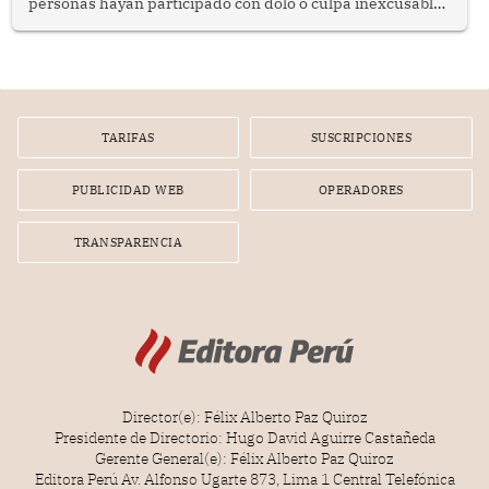
personas hayan participado con dolo o culpa inexcusable
en el planeamiento, la realización o la ejecución de la
infracción. En un caso reciente, Indecopi sancionó al
gerente de un proveedor de servicios de entretenimiento
por la frustrada realización de un meet and greet con
Lionel Messi, cuya presencia fue ofrecida, a su vez, por el
gerente de la empresa promotora en una entrevista
TARIFAS
SUSCRIPCIONES
radial.
PUBLICIDAD WEB
OPERADORES
TRANSPARENCIA
Director(e): Félix Alberto Paz Quiroz
Presidente de Directorio: Hugo David Aguirre Castañeda
Gerente General(e): Félix Alberto Paz Quiroz
Editora Perú Av. Alfonso Ugarte 873, Lima 1 Central Telefónica