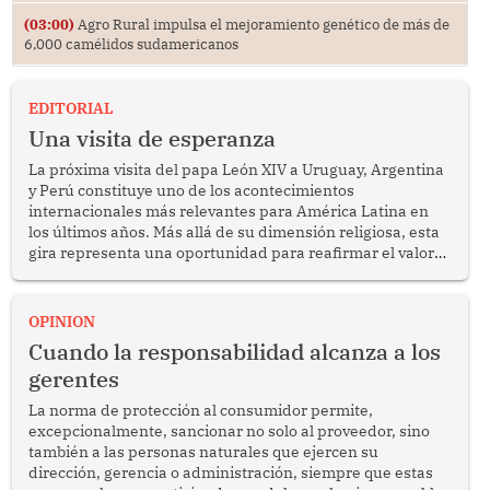
(03:00)
Agro Rural impulsa el mejoramiento genético de más de
6,000 camélidos sudamericanos
EDITORIAL
Una visita de esperanza
La próxima visita del papa León XIV a Uruguay, Argentina
y Perú constituye uno de los acontecimientos
internacionales más relevantes para América Latina en
los últimos años. Más allá de su dimensión religiosa, esta
gira representa una oportunidad para reafirmar el valor
del diálogo, fortalecer los vínculos entre los pueblos y
proyectar una imagen de cooperación en una región que
enfrenta desafíos en materia de desarrollo, cohesión
OPINION
social y gobernabilidad.
Cuando la responsabilidad alcanza a los
gerentes
La norma de protección al consumidor permite,
excepcionalmente, sancionar no solo al proveedor, sino
también a las personas naturales que ejercen su
dirección, gerencia o administración, siempre que estas