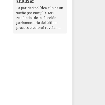
analizar
La paridad política aún es un
sueño por cumplir. Los
resultados de la elección
parlamentaria del último
proceso electoral revelan
que las mujeres todavía no
ocupan el 50% de las
curules. Si bien 70
parlamentarias han asumido
funciones en el quinquenio
2026-2031, ellas
representan apenas el
36.8% de los 190 integrantes
del nuevo Congreso
bicameral (60 senadores y
130 diputados).