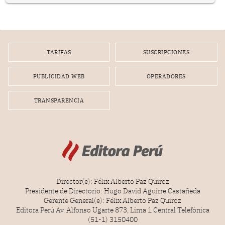
representan apenas el 36.8% de los 190 integrantes del
nuevo Congreso bicameral (60 senadores y 130
diputados).
TARIFAS
SUSCRIPCIONES
PUBLICIDAD WEB
OPERADORES
TRANSPARENCIA
Director(e): Félix Alberto Paz Quiroz
Presidente de Directorio: Hugo David Aguirre Castañeda
Gerente General(e): Félix Alberto Paz Quiroz
Editora Perú Av. Alfonso Ugarte 873, Lima 1 Central Telefónica
(51-1) 3150400