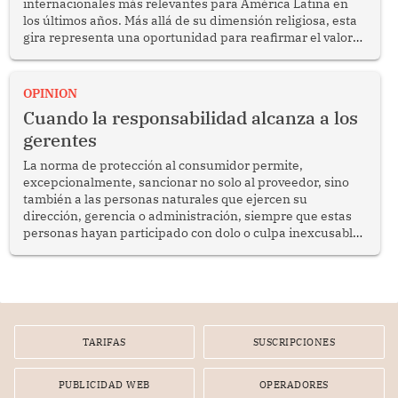
internacionales más relevantes para América Latina en
los últimos años. Más allá de su dimensión religiosa, esta
gira representa una oportunidad para reafirmar el valor
del diálogo, fortalecer los vínculos entre los pueblos y
proyectar una imagen de cooperación en una región que
enfrenta desafíos en materia de desarrollo, cohesión
OPINION
social y gobernabilidad.
Cuando la responsabilidad alcanza a los
gerentes
La norma de protección al consumidor permite,
excepcionalmente, sancionar no solo al proveedor, sino
también a las personas naturales que ejercen su
dirección, gerencia o administración, siempre que estas
personas hayan participado con dolo o culpa inexcusable
en el planeamiento, la realización o la ejecución de la
infracción. En un caso reciente, Indecopi sancionó al
gerente de un proveedor de servicios de entretenimiento
por la frustrada realización de un meet and greet con
Lionel Messi, cuya presencia fue ofrecida, a su vez, por el
gerente de la empresa promotora en una entrevista
TARIFAS
SUSCRIPCIONES
radial.
PUBLICIDAD WEB
OPERADORES