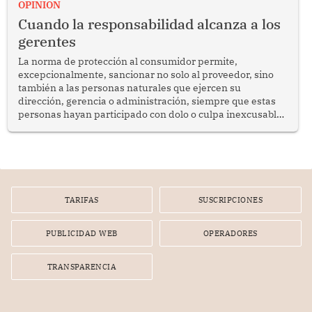
enfrenta desafíos en materia de desarrollo, cohesión
OPINION
social y gobernabilidad.
Cuando la responsabilidad alcanza a los
gerentes
La norma de protección al consumidor permite,
excepcionalmente, sancionar no solo al proveedor, sino
también a las personas naturales que ejercen su
dirección, gerencia o administración, siempre que estas
personas hayan participado con dolo o culpa inexcusable
en el planeamiento, la realización o la ejecución de la
infracción. En un caso reciente, Indecopi sancionó al
gerente de un proveedor de servicios de entretenimiento
por la frustrada realización de un meet and greet con
Lionel Messi, cuya presencia fue ofrecida, a su vez, por el
gerente de la empresa promotora en una entrevista
TARIFAS
SUSCRIPCIONES
radial.
PUBLICIDAD WEB
OPERADORES
TRANSPARENCIA