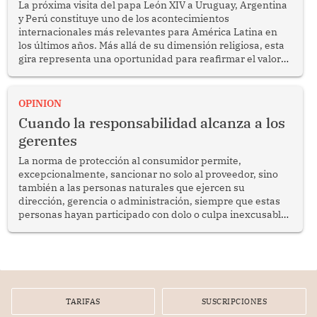
La próxima visita del papa León XIV a Uruguay, Argentina
y Perú constituye uno de los acontecimientos
internacionales más relevantes para América Latina en
los últimos años. Más allá de su dimensión religiosa, esta
gira representa una oportunidad para reafirmar el valor
del diálogo, fortalecer los vínculos entre los pueblos y
proyectar una imagen de cooperación en una región que
enfrenta desafíos en materia de desarrollo, cohesión
OPINION
social y gobernabilidad.
Cuando la responsabilidad alcanza a los
gerentes
La norma de protección al consumidor permite,
excepcionalmente, sancionar no solo al proveedor, sino
también a las personas naturales que ejercen su
dirección, gerencia o administración, siempre que estas
personas hayan participado con dolo o culpa inexcusable
en el planeamiento, la realización o la ejecución de la
infracción. En un caso reciente, Indecopi sancionó al
gerente de un proveedor de servicios de entretenimiento
por la frustrada realización de un meet and greet con
Lionel Messi, cuya presencia fue ofrecida, a su vez, por el
gerente de la empresa promotora en una entrevista
TARIFAS
SUSCRIPCIONES
radial.