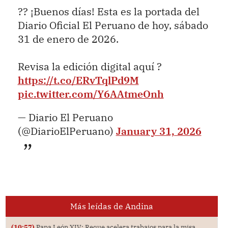
?? ¡Buenos días! Esta es la portada del
Diario Oficial El Peruano de hoy, sábado
31 de enero de 2026.
Revisa la edición digital aquí ?
https://t.co/ERvTqlPd9M
pic.twitter.com/Y6AAtmeOnh
— Diario El Peruano
(@DiarioElPeruano)
January 31, 2026
Más leídas de Andina
(10:57)
Papa León XIV: Reque acelera trabajos para la misa