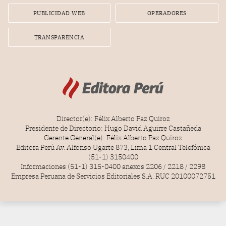
PUBLICIDAD WEB
OPERADORES
TRANSPARENCIA
Director(e): Félix Alberto Paz Quiroz
Presidente de Directorio: Hugo David Aguirre Castañeda
Gerente General(e): Félix Alberto Paz Quiroz
Editora Perú Av. Alfonso Ugarte 873, Lima 1 Central Telefónica
(51-1) 3150400
Informaciones (51-1) 315-0400 anexos 2206 / 2218 / 2298
Empresa Peruana de Servicios Editoriales S.A. RUC 20100072751