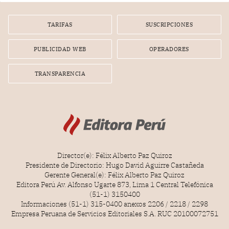
TARIFAS
SUSCRIPCIONES
PUBLICIDAD WEB
OPERADORES
TRANSPARENCIA
Director(e): Félix Alberto Paz Quiroz
Presidente de Directorio: Hugo David Aguirre Castañeda
Gerente General(e): Félix Alberto Paz Quiroz
Editora Perú Av. Alfonso Ugarte 873, Lima 1 Central Telefónica
(51-1) 3150400
Informaciones (51-1) 315-0400 anexos 2206 / 2218 / 2298
Empresa Peruana de Servicios Editoriales S.A. RUC 20100072751