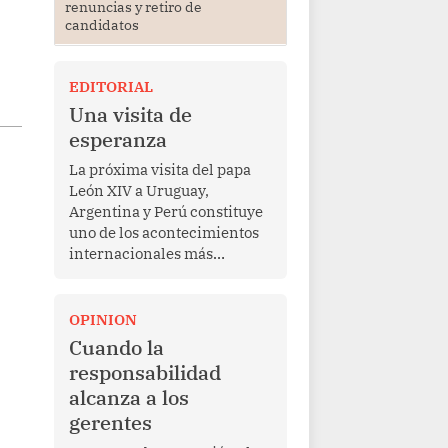
renuncias y retiro de
candidatos
EDITORIAL
Una visita de
esperanza
La próxima visita del papa
León XIV a Uruguay,
Argentina y Perú constituye
uno de los acontecimientos
internacionales más
relevantes para América
Latina en los últimos años.
Más allá de su dimensión
OPINION
religiosa, esta gira
Cuando la
representa una oportunidad
responsabilidad
para reafirmar el valor del
alcanza a los
diálogo, fortalecer los
gerentes
vínculos entre los pueblos y
proyectar una imagen de