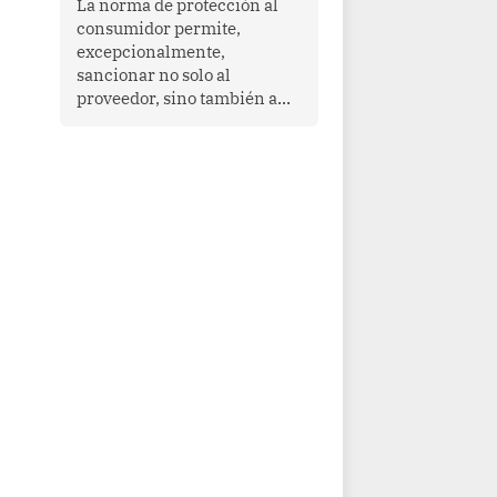
La norma de protección al
cooperación en una región
consumidor permite,
que enfrenta desafíos en
excepcionalmente,
materia de desarrollo,
sancionar no solo al
cohesión social y
proveedor, sino también a
gobernabilidad.
las personas naturales que
ejercen su dirección,
gerencia o administración,
siempre que estas personas
hayan participado con dolo o
culpa inexcusable en el
planeamiento, la realización
o la ejecución de la
infracción. En un caso
reciente, Indecopi sancionó
al gerente de un proveedor
de servicios de
entretenimiento por la
frustrada realización de un
meet and greet con Lionel
Messi, cuya presencia fue
ofrecida, a su vez, por el