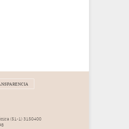
ANSPARENCIA
fónica (51-1) 3150400
98