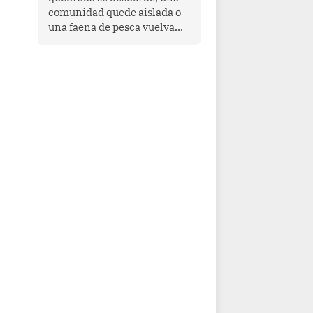
comunidad quede aislada o
una faena de pesca vuelva
con las redes vacías, el
océano avisa. Hoy las señales
son claras: el Pacífico
tropical se está calentando y
el Perú tiene una ventana
estrecha para prepararse.