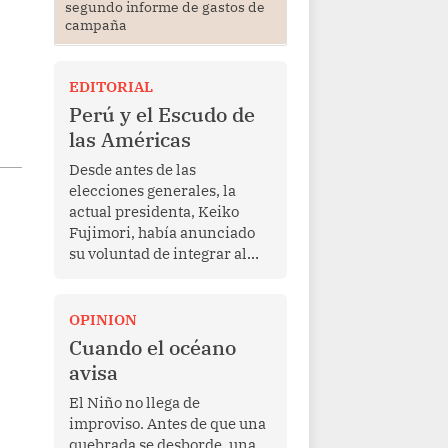
segundo informe de gastos de
campaña
EDITORIAL
Perú y el Escudo de
las Américas
Desde antes de las
elecciones generales, la
actual presidenta, Keiko
Fujimori, había anunciado
su voluntad de integrar al
Perú a la iniciativa Escudo
de las Américas, presentada
en marzo de este año por el
OPINION
mandatario estadounidense
Cuando el océano
Donald Trump, con el fin de
avisa
enfrentar al crimen
transnacional organizado y
El Niño no llega de
al tráfico de drogas.
improviso. Antes de que una
quebrada se desborde, una