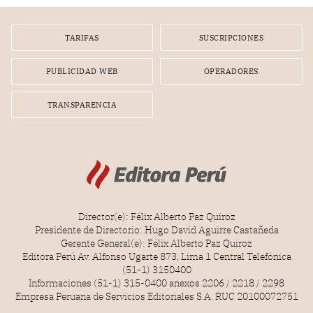
TARIFAS
SUSCRIPCIONES
PUBLICIDAD WEB
OPERADORES
TRANSPARENCIA
Director(e): Félix Alberto Paz Quiroz
Presidente de Directorio: Hugo David Aguirre Castañeda
Gerente General(e): Félix Alberto Paz Quiroz
Editora Perú Av. Alfonso Ugarte 873, Lima 1 Central Telefónica
(51-1) 3150400
Informaciones (51-1) 315-0400 anexos 2206 / 2218 / 2298
Empresa Peruana de Servicios Editoriales S.A. RUC 20100072751