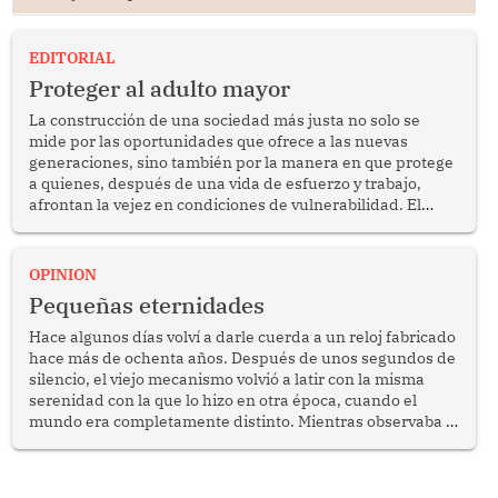
EDITORIAL
Proteger al adulto mayor
La construcción de una sociedad más justa no solo se
mide por las oportunidades que ofrece a las nuevas
generaciones, sino también por la manera en que protege
a quienes, después de una vida de esfuerzo y trabajo,
afrontan la vejez en condiciones de vulnerabilidad. El
anuncio formulado por la presidenta de la república,
Keiko Fujimori, de incrementar de 350 a 700 soles
bimestrales el subsidio que reciben los beneficiarios del
OPINION
programa Pensión 65 abre una oportunidad para
Pequeñas eternidades
reflexionar sobre la importancia de fortalecer las políticas
públicas dirigidas a los adultos mayores en pobreza.
Hace algunos días volví a darle cuerda a un reloj fabricado
hace más de ochenta años. Después de unos segundos de
silencio, el viejo mecanismo volvió a latir con la misma
serenidad con la que lo hizo en otra época, cuando el
mundo era completamente distinto. Mientras observaba el
lento movimiento de sus agujas pensé que algunas cosas
poseen una misteriosa capacidad para sobrevivir al
tiempo.