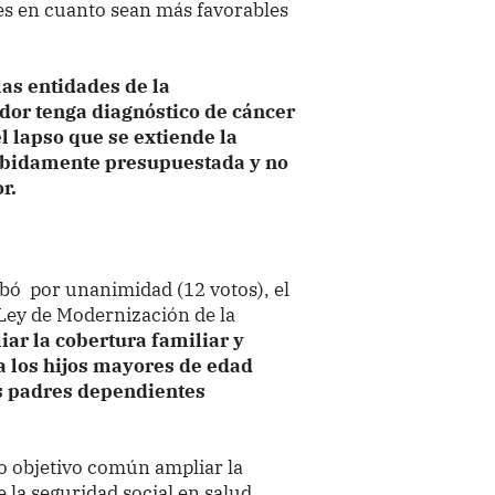
es en cuanto sean más favorables
as entidades de la
ador tenga diagnóstico de cáncer
l lapso que se extiende la
debidamente presupuestada y no
r.
obó
por unanimidad (12 votos), el
Ley de Modernización de la
ar la cobertura familiar y
 los hijos mayores de edad
os padres dependientes
mo objetivo común ampliar la
 la seguridad social en salud