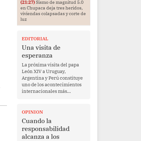
(21:27)
Sismo de magnitud 5.0
en Chupaca deja tres heridos,
viviendas colapsadas y corte de
luz
EDITORIAL
Una visita de
esperanza
La próxima visita del papa
León XIV a Uruguay,
Argentina y Perú constituye
n
uno de los acontecimientos
internacionales más
relevantes para América
Latina en los últimos años.
Más allá de su dimensión
OPINION
religiosa, esta gira
Cuando la
representa una oportunidad
responsabilidad
para reafirmar el valor del
alcanza a los
diálogo, fortalecer los