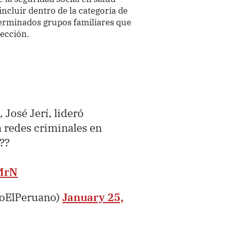
ncluir dentro de la categoría de
erminados grupos familiares que
ección.
 José Jerí, lideró
 redes criminales en
??
MrN
ioElPeruano)
January 25,