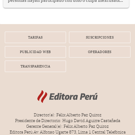
personas hayan participado con dolo o culpa inexcusable
en el planeamiento, la realización o la ejecución de la
infracción. En un caso reciente, Indecopi sancionó al
gerente de un proveedor de servicios de entretenimiento
por la frustrada realización de un meet and greet con
Lionel Messi, cuya presencia fue ofrecida, a su vez, por el
gerente de la empresa promotora en una entrevista
TARIFAS
SUSCRIPCIONES
radial.
PUBLICIDAD WEB
OPERADORES
TRANSPARENCIA
Director(e): Félix Alberto Paz Quiroz
Presidente de Directorio: Hugo David Aguirre Castañeda
Gerente General(e): Félix Alberto Paz Quiroz
Editora Perú Av. Alfonso Ugarte 873, Lima 1 Central Telefónica