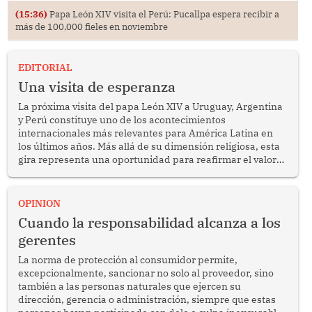
(15:36)
Papa León XIV visita el Perú: Pucallpa espera recibir a
más de 100,000 fieles en noviembre
EDITORIAL
Una visita de esperanza
La próxima visita del papa León XIV a Uruguay, Argentina
y Perú constituye uno de los acontecimientos
internacionales más relevantes para América Latina en
los últimos años. Más allá de su dimensión religiosa, esta
gira representa una oportunidad para reafirmar el valor
del diálogo, fortalecer los vínculos entre los pueblos y
proyectar una imagen de cooperación en una región que
enfrenta desafíos en materia de desarrollo, cohesión
OPINION
social y gobernabilidad.
Cuando la responsabilidad alcanza a los
gerentes
La norma de protección al consumidor permite,
excepcionalmente, sancionar no solo al proveedor, sino
también a las personas naturales que ejercen su
dirección, gerencia o administración, siempre que estas