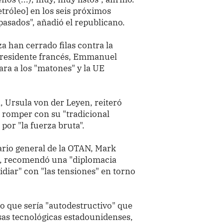
tróleo] en los seis próximos
pasados", añadió el republicano.
a han cerrado filas contra la
 presidente francés, Emmanuel
ra a los "matones" y la UE
, Ursula von der Leyen, reiteró
e romper con su "tradicional
or "la fuerza bruta".
ario general de la OTAN, Mark
mp, recomendó una "diplomacia
diar" con "las tensiones" en torno
o que sería "autodestructivo" que
sas tecnológicas estadounidenses,