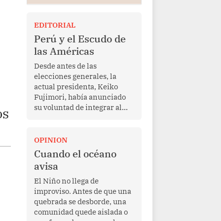
EDITORIAL
Perú y el Escudo de
las Américas
Desde antes de las
elecciones generales, la
actual presidenta, Keiko
Fujimori, había anunciado
su voluntad de integrar al
os
Perú a la iniciativa Escudo
de las Américas, presentada
en marzo de este año por el
OPINION
mandatario estadounidense
Cuando el océano
Donald Trump, con el fin de
avisa
enfrentar al crimen
transnacional organizado y
El Niño no llega de
al tráfico de drogas.
improviso. Antes de que una
quebrada se desborde, una
comunidad quede aislada o