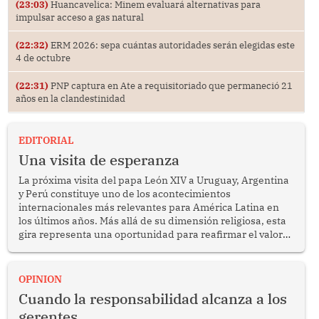
(23:03)
Huancavelica: Minem evaluará alternativas para
impulsar acceso a gas natural
(22:32)
ERM 2026: sepa cuántas autoridades serán elegidas este
4 de octubre
(22:31)
PNP captura en Ate a requisitoriado que permaneció 21
años en la clandestinidad
EDITORIAL
Una visita de esperanza
La próxima visita del papa León XIV a Uruguay, Argentina
y Perú constituye uno de los acontecimientos
internacionales más relevantes para América Latina en
los últimos años. Más allá de su dimensión religiosa, esta
gira representa una oportunidad para reafirmar el valor
del diálogo, fortalecer los vínculos entre los pueblos y
proyectar una imagen de cooperación en una región que
enfrenta desafíos en materia de desarrollo, cohesión
OPINION
social y gobernabilidad.
Cuando la responsabilidad alcanza a los
gerentes