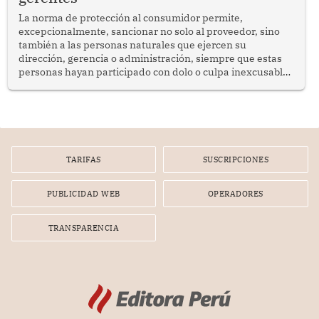
La norma de protección al consumidor permite,
excepcionalmente, sancionar no solo al proveedor, sino
también a las personas naturales que ejercen su
dirección, gerencia o administración, siempre que estas
personas hayan participado con dolo o culpa inexcusable
en el planeamiento, la realización o la ejecución de la
infracción. En un caso reciente, Indecopi sancionó al
gerente de un proveedor de servicios de entretenimiento
por la frustrada realización de un meet and greet con
Lionel Messi, cuya presencia fue ofrecida, a su vez, por el
gerente de la empresa promotora en una entrevista
TARIFAS
SUSCRIPCIONES
radial.
PUBLICIDAD WEB
OPERADORES
TRANSPARENCIA