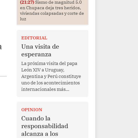
(21:27)
Sismo de magnitud 5.0
en Chupaca deja tres heridos,
viviendas colapsadas y corte de
luz
EDITORIAL
a
Una visita de
esperanza
La próxima visita del papa
León XIV a Uruguay,
Argentina y Perú constituye
uno de los acontecimientos
internacionales más
relevantes para América
Latina en los últimos años.
Más allá de su dimensión
OPINION
religiosa, esta gira
Cuando la
representa una oportunidad
responsabilidad
para reafirmar el valor del
alcanza a los
diálogo, fortalecer los