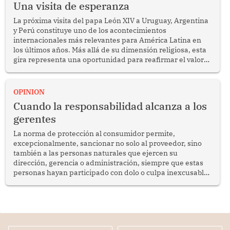
Una visita de esperanza
La próxima visita del papa León XIV a Uruguay, Argentina
y Perú constituye uno de los acontecimientos
internacionales más relevantes para América Latina en
los últimos años. Más allá de su dimensión religiosa, esta
gira representa una oportunidad para reafirmar el valor
del diálogo, fortalecer los vínculos entre los pueblos y
proyectar una imagen de cooperación en una región que
enfrenta desafíos en materia de desarrollo, cohesión
OPINION
social y gobernabilidad.
Cuando la responsabilidad alcanza a los
gerentes
La norma de protección al consumidor permite,
excepcionalmente, sancionar no solo al proveedor, sino
también a las personas naturales que ejercen su
dirección, gerencia o administración, siempre que estas
personas hayan participado con dolo o culpa inexcusable
en el planeamiento, la realización o la ejecución de la
infracción. En un caso reciente, Indecopi sancionó al
gerente de un proveedor de servicios de entretenimiento
por la frustrada realización de un meet and greet con
Lionel Messi, cuya presencia fue ofrecida, a su vez, por el