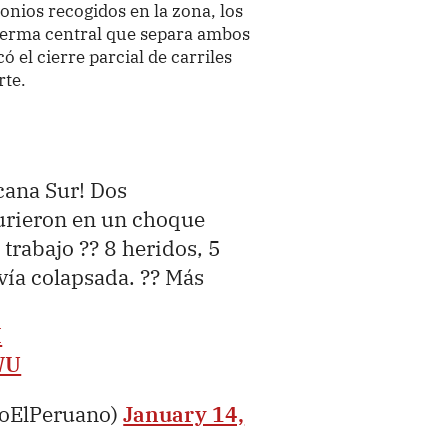
onios recogidos en la zona, los
berma central que separa ambos
ó el cierre parcial de carriles
rte.
cana Sur! Dos
urieron en un choque
trabajo ?? 8 heridos, 5
vía colapsada. ?? Más
I
WU
ioElPeruano)
January 14,