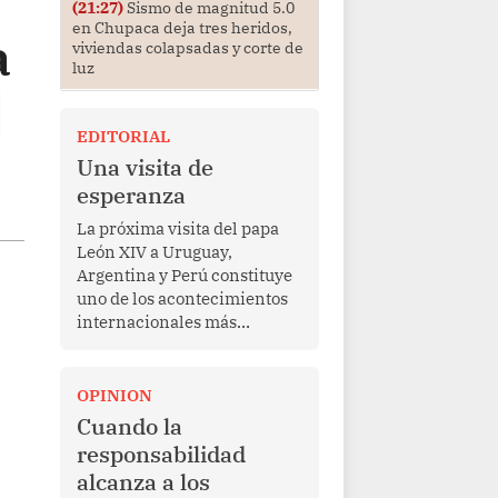
(21:27)
Sismo de magnitud 5.0
en Chupaca deja tres heridos,
a
viviendas colapsadas y corte de
luz
]
EDITORIAL
Una visita de
esperanza
La próxima visita del papa
León XIV a Uruguay,
Argentina y Perú constituye
uno de los acontecimientos
internacionales más
relevantes para América
Latina en los últimos años.
Más allá de su dimensión
OPINION
religiosa, esta gira
Cuando la
representa una oportunidad
responsabilidad
para reafirmar el valor del
alcanza a los
diálogo, fortalecer los