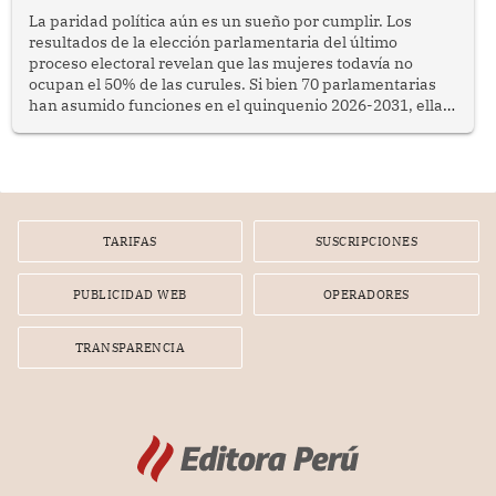
La paridad política aún es un sueño por cumplir. Los
resultados de la elección parlamentaria del último
proceso electoral revelan que las mujeres todavía no
ocupan el 50% de las curules. Si bien 70 parlamentarias
han asumido funciones en el quinquenio 2026-2031, ellas
representan apenas el 36.8% de los 190 integrantes del
nuevo Congreso bicameral (60 senadores y 130
diputados).
TARIFAS
SUSCRIPCIONES
PUBLICIDAD WEB
OPERADORES
TRANSPARENCIA