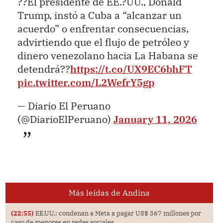
??El presidente de EE.?UU., Donald
Trump, instó a Cuba a “alcanzar un
acuerdo” o enfrentar consecuencias,
advirtiendo que el flujo de petróleo y
dinero venezolano hacia La Habana se
detendrá??
https://t.co/UX9EC6bhFT
pic.twitter.com/L2WefrY5gp
— Diario El Peruano
(@DiarioElPeruano)
January 11, 2026
Más leídas de Andina
(22:55)
EE.UU.: condenan a Meta a pagar US$ 567 millones por
caso de menores en redes sociales