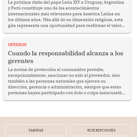
La próxima visita del papa León XIV a Uruguay, Argentina
y Perú constituye uno de los acontecimientos
internacionales más relevantes para América Latina en
los últimos años. Más allá de su dimensión religiosa, esta
gira representa una oportunidad para reafirmar el valor
del diálogo, fortalecer los vínculos entre los pueblos y
proyectar una imagen de cooperación en una región que
enfrenta desafíos en materia de desarrollo, cohesión
OPINION
social y gobernabilidad.
Cuando la responsabilidad alcanza a los
gerentes
La norma de protección al consumidor permite,
excepcionalmente, sancionar no solo al proveedor, sino
también a las personas naturales que ejercen su
dirección, gerencia o administración, siempre que estas
personas hayan participado con dolo o culpa inexcusable
en el planeamiento, la realización o la ejecución de la
infracción. En un caso reciente, Indecopi sancionó al
gerente de un proveedor de servicios de entretenimiento
por la frustrada realización de un meet and greet con
Lionel Messi, cuya presencia fue ofrecida, a su vez, por el
gerente de la empresa promotora en una entrevista
TARIFAS
SUSCRIPCIONES
radial.