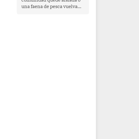
una faena de pesca vuelva
con las redes vacías, el
océano avisa. Hoy las señales
son claras: el Pacífico
tropical se está calentando y
el Perú tiene una ventana
estrecha para prepararse.