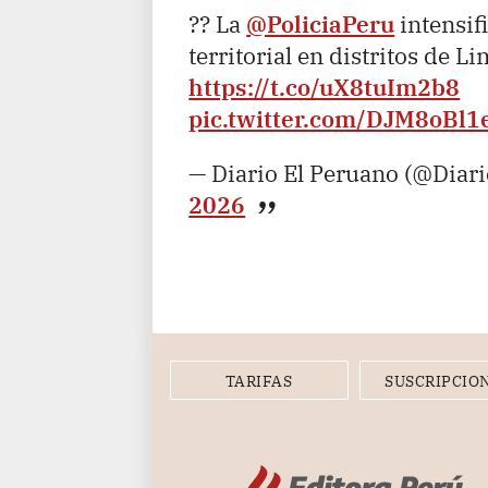
?? La
@PoliciaPeru
intensif
territorial en distritos de L
https://t.co/uX8tuIm2b8
pic.twitter.com/DJM8oBl1
— Diario El Peruano (@Diar
2026
TARIFAS
SUSCRIPCIO