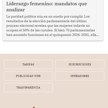
Liderazgo femenino: mandatos que
analizar
La paridad política aún es un sueño por cumplir. Los
resultados de la elección parlamentaria del último
proceso electoral revelan que las mujeres todavía no
ocupan el 50% de las curules. Si bien 70 parlamentarias
han asumido funciones en el quinquenio 2026-2031, ellas
representan apenas el 36.8% de los 190 integrantes del
nuevo Congreso bicameral (60 senadores y 130
diputados).
TARIFAS
SUSCRIPCIONES
PUBLICIDAD WEB
OPERADORES
TRANSPARENCIA