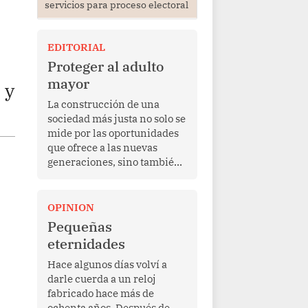
servicios para proceso electoral
EDITORIAL
Proteger al adulto
mayor
 y
La construcción de una
sociedad más justa no solo se
mide por las oportunidades
que ofrece a las nuevas
generaciones, sino también
por la manera en que
protege a quienes, después
de una vida de esfuerzo y
OPINION
trabajo, afrontan la vejez en
Pequeñas
condiciones de
eternidades
vulnerabilidad. El anuncio
formulado por la presidenta
Hace algunos días volví a
de la república, Keiko
darle cuerda a un reloj
Fujimori, de incrementar de
fabricado hace más de
350 a 700 soles bimestrales
ochenta años. Después de