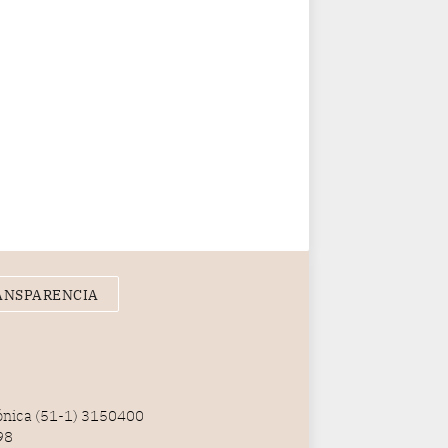
ANSPARENCIA
fónica (51-1) 3150400
98