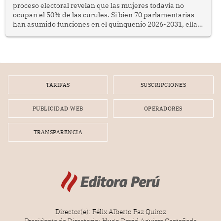
proceso electoral revelan que las mujeres todavía no
ocupan el 50% de las curules. Si bien 70 parlamentarias
han asumido funciones en el quinquenio 2026-2031, ellas
representan apenas el 36.8% de los 190 integrantes del
nuevo Congreso bicameral (60 senadores y 130
diputados).
TARIFAS
SUSCRIPCIONES
PUBLICIDAD WEB
OPERADORES
TRANSPARENCIA
Director(e): Félix Alberto Paz Quiroz
Presidente de Directorio: Hugo David Aguirre Castañeda