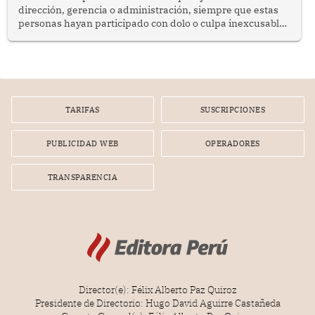
dirección, gerencia o administración, siempre que estas
personas hayan participado con dolo o culpa inexcusable
en el planeamiento, la realización o la ejecución de la
infracción. En un caso reciente, Indecopi sancionó al
gerente de un proveedor de servicios de entretenimiento
por la frustrada realización de un meet and greet con
Lionel Messi, cuya presencia fue ofrecida, a su vez, por el
gerente de la empresa promotora en una entrevista
TARIFAS
SUSCRIPCIONES
radial.
PUBLICIDAD WEB
OPERADORES
TRANSPARENCIA
Director(e): Félix Alberto Paz Quiroz
Presidente de Directorio: Hugo David Aguirre Castañeda