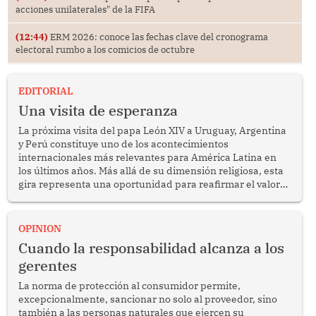
acciones unilaterales" de la FIFA
(12:44)
ERM 2026: conoce las fechas clave del cronograma
electoral rumbo a los comicios de octubre
EDITORIAL
Una visita de esperanza
La próxima visita del papa León XIV a Uruguay, Argentina
y Perú constituye uno de los acontecimientos
internacionales más relevantes para América Latina en
los últimos años. Más allá de su dimensión religiosa, esta
gira representa una oportunidad para reafirmar el valor
del diálogo, fortalecer los vínculos entre los pueblos y
proyectar una imagen de cooperación en una región que
enfrenta desafíos en materia de desarrollo, cohesión
OPINION
social y gobernabilidad.
Cuando la responsabilidad alcanza a los
gerentes
La norma de protección al consumidor permite,
excepcionalmente, sancionar no solo al proveedor, sino
también a las personas naturales que ejercen su