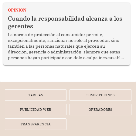
proyectar una imagen de cooperación en una región que
enfrenta desafíos en materia de desarrollo, cohesión
OPINION
social y gobernabilidad.
Cuando la responsabilidad alcanza a los
gerentes
La norma de protección al consumidor permite,
excepcionalmente, sancionar no solo al proveedor, sino
también a las personas naturales que ejercen su
dirección, gerencia o administración, siempre que estas
personas hayan participado con dolo o culpa inexcusable
en el planeamiento, la realización o la ejecución de la
infracción. En un caso reciente, Indecopi sancionó al
gerente de un proveedor de servicios de entretenimiento
por la frustrada realización de un meet and greet con
Lionel Messi, cuya presencia fue ofrecida, a su vez, por el
gerente de la empresa promotora en una entrevista
TARIFAS
SUSCRIPCIONES
radial.
PUBLICIDAD WEB
OPERADORES
TRANSPARENCIA