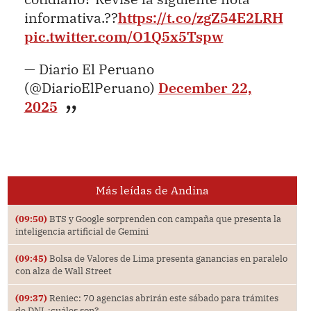
informativa.??
https://t.co/zgZ54E2LRH
pic.twitter.com/O1Q5x5Tspw
— Diario El Peruano
(@DiarioElPeruano)
December 22,
2025
Más leídas de Andina
(09:50)
BTS y Google sorprenden con campaña que presenta la
inteligencia artificial de Gemini
(09:45)
Bolsa de Valores de Lima presenta ganancias en paralelo
con alza de Wall Street
(09:37)
Reniec: 70 agencias abrirán este sábado para trámites
de DNI ¿cuáles son?