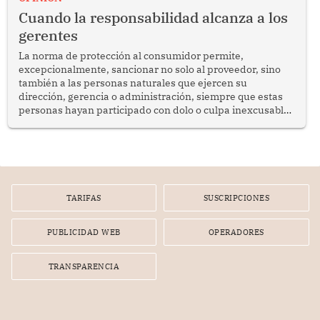
social y gobernabilidad.
Cuando la responsabilidad alcanza a los
gerentes
La norma de protección al consumidor permite,
excepcionalmente, sancionar no solo al proveedor, sino
también a las personas naturales que ejercen su
dirección, gerencia o administración, siempre que estas
personas hayan participado con dolo o culpa inexcusable
en el planeamiento, la realización o la ejecución de la
infracción. En un caso reciente, Indecopi sancionó al
gerente de un proveedor de servicios de entretenimiento
por la frustrada realización de un meet and greet con
Lionel Messi, cuya presencia fue ofrecida, a su vez, por el
gerente de la empresa promotora en una entrevista
TARIFAS
SUSCRIPCIONES
radial.
PUBLICIDAD WEB
OPERADORES
TRANSPARENCIA