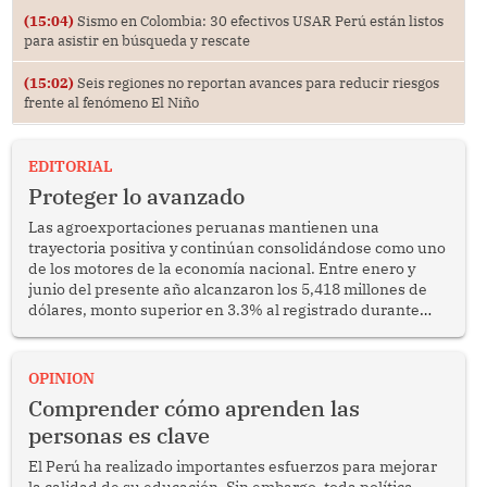
(15:04)
Sismo en Colombia: 30 efectivos USAR Perú están listos
para asistir en búsqueda y rescate
(15:02)
Seis regiones no reportan avances para reducir riesgos
frente al fenómeno El Niño
EDITORIAL
Proteger lo avanzado
Las agroexportaciones peruanas mantienen una
trayectoria positiva y continúan consolidándose como uno
de los motores de la economía nacional. Entre enero y
junio del presente año alcanzaron los 5,418 millones de
dólares, monto superior en 3.3% al registrado durante
similar periodo del 2025. Se trata de un resultado
alentador que confirma la capacidad del sector para
competir en los mercados internacionales y generar
OPINION
oportunidades de desarrollo en diversas regiones del
Comprender cómo aprenden las
país.
personas es clave
El Perú ha realizado importantes esfuerzos para mejorar
la calidad de su educación. Sin embargo, toda política