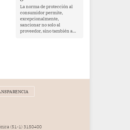
proyectar una imagen de
La norma de protección al
cooperación en una región
consumidor permite,
que enfrenta desafíos en
excepcionalmente,
materia de desarrollo,
sancionar no solo al
cohesión social y
proveedor, sino también a
gobernabilidad.
las personas naturales que
ejercen su dirección,
gerencia o administración,
siempre que estas personas
hayan participado con dolo o
culpa inexcusable en el
planeamiento, la realización
o la ejecución de la
infracción. En un caso
ANSPARENCIA
reciente, Indecopi sancionó
al gerente de un proveedor
de servicios de
entretenimiento por la
frustrada realización de un
meet and greet con Lionel
fónica (51-1) 3150400
Messi, cuya presencia fue