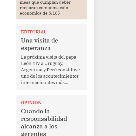
mesa que cumplan deber
recibirán compensación
económica de S/165
EDITORIAL
Una visita de
esperanza
La próxima visita del papa
León XIV a Uruguay,
Argentina y Perú constituye
uno de los acontecimientos
internacionales más
relevantes para América
Latina en los últimos años.
Más allá de su dimensión
OPINION
religiosa, esta gira
Cuando la
representa una oportunidad
responsabilidad
para reafirmar el valor del
alcanza a los
diálogo, fortalecer los
gerentes
vínculos entre los pueblos y