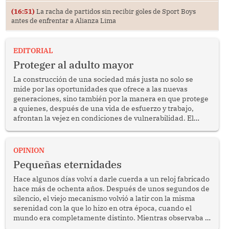
(16:51)
La racha de partidos sin recibir goles de Sport Boys
antes de enfrentar a Alianza Lima
EDITORIAL
Proteger al adulto mayor
La construcción de una sociedad más justa no solo se
mide por las oportunidades que ofrece a las nuevas
generaciones, sino también por la manera en que protege
a quienes, después de una vida de esfuerzo y trabajo,
afrontan la vejez en condiciones de vulnerabilidad. El
anuncio formulado por la presidenta de la república,
Keiko Fujimori, de incrementar de 350 a 700 soles
bimestrales el subsidio que reciben los beneficiarios del
OPINION
programa Pensión 65 abre una oportunidad para
Pequeñas eternidades
reflexionar sobre la importancia de fortalecer las políticas
públicas dirigidas a los adultos mayores en pobreza.
Hace algunos días volví a darle cuerda a un reloj fabricado
hace más de ochenta años. Después de unos segundos de
silencio, el viejo mecanismo volvió a latir con la misma
serenidad con la que lo hizo en otra época, cuando el
mundo era completamente distinto. Mientras observaba el
lento movimiento de sus agujas pensé que algunas cosas