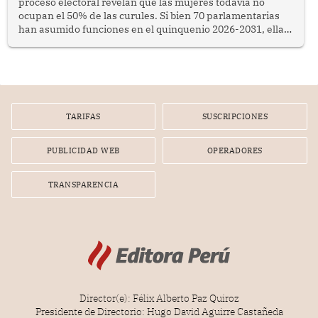
proceso electoral revelan que las mujeres todavía no
ocupan el 50% de las curules. Si bien 70 parlamentarias
han asumido funciones en el quinquenio 2026-2031, ellas
representan apenas el 36.8% de los 190 integrantes del
nuevo Congreso bicameral (60 senadores y 130
diputados).
TARIFAS
SUSCRIPCIONES
PUBLICIDAD WEB
OPERADORES
TRANSPARENCIA
Director(e): Félix Alberto Paz Quiroz
Presidente de Directorio: Hugo David Aguirre Castañeda