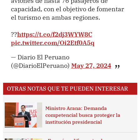
aviones de hasta 76 pasajeros de
capacidad, con el objetivo de fomentar
el turismo en ambas regiones.
??
https://t.co/f2dj3WYW8C
pic.twitter.com/Oi2Etf0A5q
— Diario El Peruano
(@DiarioElPeruano)
May 27, 2024
OTRAS NOTAS QUE TE PUEDEN INTERESAR
Ministro Arana: Demanda
competencial busca proteger la
institución presidencial