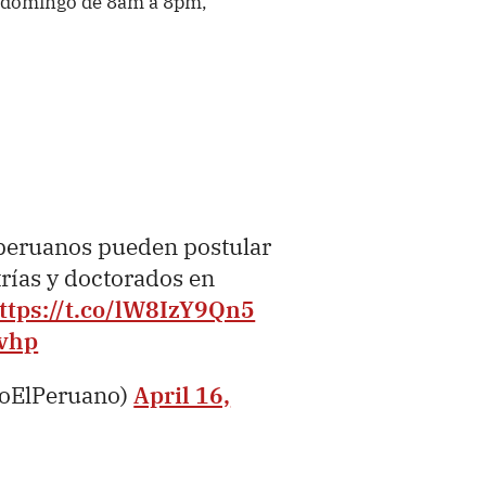
a domingo de 8am a 8pm,
 peruanos pueden postular
rías y doctorados en
ttps://t.co/lW8IzY9Qn5
vhp
ioElPeruano)
April 16,