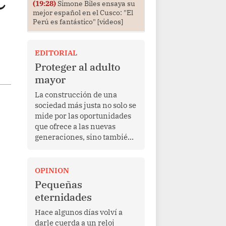
C
(19:28)
Simone Biles ensaya su
mejor español en el Cusco: "El
Perú es fantástico" [videos]
EDITORIAL
Proteger al adulto
mayor
La construcción de una
sociedad más justa no solo se
mide por las oportunidades
que ofrece a las nuevas
generaciones, sino también
por la manera en que
protege a quienes, después
de una vida de esfuerzo y
OPINION
trabajo, afrontan la vejez en
Pequeñas
condiciones de
eternidades
vulnerabilidad. El anuncio
formulado por la presidenta
Hace algunos días volví a
de la república, Keiko
darle cuerda a un reloj