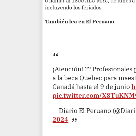
o llamar al 1800 ALO MAC, de lunes 
incluyendo los feriados.
También lea en El Peruano
¡Atención! ?? Profesionales
a la beca Quebec para maest
Canadá hasta el 9 de junio
h
pic.twitter.com/X8TuKNM
— Diario El Peruano (@Diar
2024