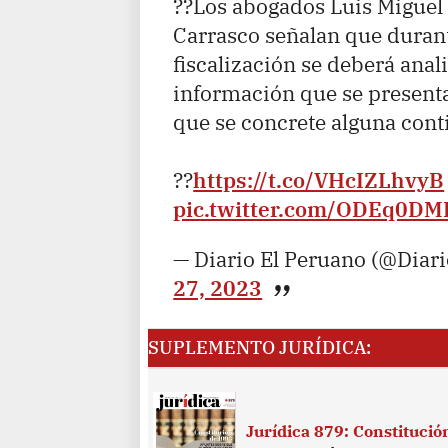
??Los abogados Luis Miguel
Carrasco señalan que durant
fiscalización se deberá anali
información que se presenta
que se concrete alguna cont
??
https://t.co/VHcIZLhvyB
pic.twitter.com/ODEq0DM
— Diario El Peruano (@Diar
27, 2023
SUPLEMENTO JURÍDICA:
Jurídica 879: Constituci