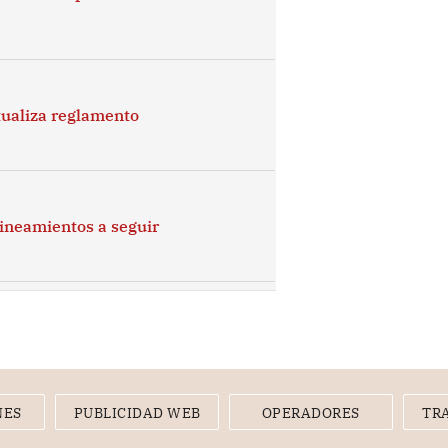
tualiza reglamento
lineamientos a seguir
NES
PUBLICIDAD WEB
OPERADORES
TR