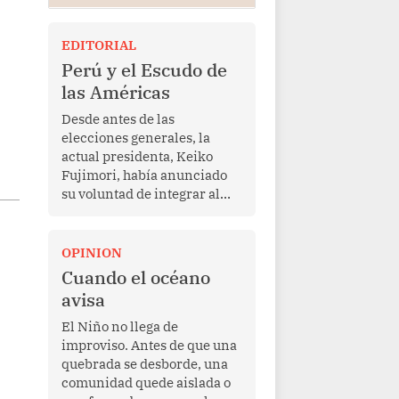
EDITORIAL
Perú y el Escudo de
las Américas
Desde antes de las
elecciones generales, la
actual presidenta, Keiko
Fujimori, había anunciado
su voluntad de integrar al
Perú a la iniciativa Escudo
de las Américas, presentada
en marzo de este año por el
OPINION
mandatario estadounidense
Cuando el océano
Donald Trump, con el fin de
avisa
enfrentar al crimen
transnacional organizado y
El Niño no llega de
al tráfico de drogas.
improviso. Antes de que una
quebrada se desborde, una
comunidad quede aislada o