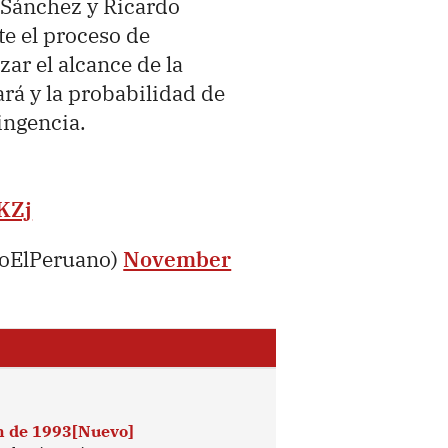
 Sánchez y Ricardo
e el proceso de
zar el alcance de la
rá y la probabilidad de
ingencia.
KZj
ioElPeruano)
November
ón de 1993[Nuevo]