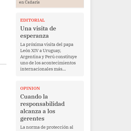
en Cañaris
EDITORIAL
Una visita de
esperanza
La próxima visita del papa
León XIV a Uruguay,
Argentina y Perú constituye
uno de los acontecimientos
internacionales más
relevantes para América
Latina en los últimos años.
Más allá de su dimensión
OPINION
religiosa, esta gira
Cuando la
representa una oportunidad
responsabilidad
para reafirmar el valor del
alcanza a los
diálogo, fortalecer los
gerentes
vínculos entre los pueblos y
proyectar una imagen de
La norma de protección al
cooperación en una región