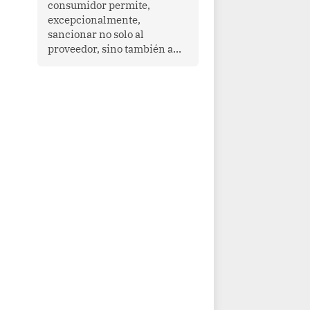
consumidor permite,
que enfrenta desafíos en
excepcionalmente,
materia de desarrollo,
sancionar no solo al
cohesión social y
proveedor, sino también a
gobernabilidad.
las personas naturales que
ejercen su dirección,
gerencia o administración,
siempre que estas personas
hayan participado con dolo o
culpa inexcusable en el
planeamiento, la realización
o la ejecución de la
infracción. En un caso
reciente, Indecopi sancionó
al gerente de un proveedor
de servicios de
entretenimiento por la
frustrada realización de un
meet and greet con Lionel
Messi, cuya presencia fue
ofrecida, a su vez, por el