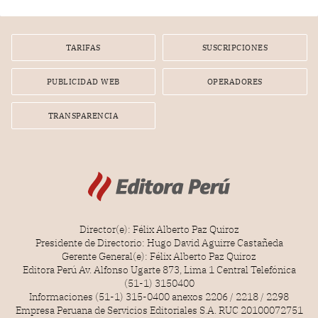
gerente de un proveedor de servicios de entretenimiento
por la frustrada realización de un meet and greet con
Lionel Messi, cuya presencia fue ofrecida, a su vez, por el
gerente de la empresa promotora en una entrevista
TARIFAS
SUSCRIPCIONES
radial.
PUBLICIDAD WEB
OPERADORES
TRANSPARENCIA
Director(e): Félix Alberto Paz Quiroz
Presidente de Directorio: Hugo David Aguirre Castañeda
Gerente General(e): Félix Alberto Paz Quiroz
Editora Perú Av. Alfonso Ugarte 873, Lima 1 Central Telefónica
(51-1) 3150400
Informaciones (51-1) 315-0400 anexos 2206 / 2218 / 2298
Empresa Peruana de Servicios Editoriales S.A. RUC 20100072751