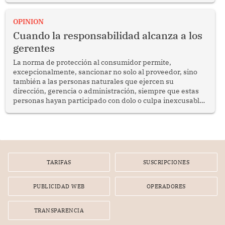
proyectar una imagen de cooperación en una región que
enfrenta desafíos en materia de desarrollo, cohesión
OPINION
social y gobernabilidad.
Cuando la responsabilidad alcanza a los
gerentes
La norma de protección al consumidor permite,
excepcionalmente, sancionar no solo al proveedor, sino
también a las personas naturales que ejercen su
dirección, gerencia o administración, siempre que estas
personas hayan participado con dolo o culpa inexcusable
en el planeamiento, la realización o la ejecución de la
infracción. En un caso reciente, Indecopi sancionó al
gerente de un proveedor de servicios de entretenimiento
por la frustrada realización de un meet and greet con
Lionel Messi, cuya presencia fue ofrecida, a su vez, por el
gerente de la empresa promotora en una entrevista
TARIFAS
SUSCRIPCIONES
radial.
PUBLICIDAD WEB
OPERADORES
TRANSPARENCIA