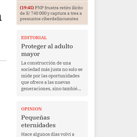
(19:45)
PNP frustra retiro ilícito
n
de S/ 740 000 y captura a tres a
presuntos ciberdelincuentes
EDITORIAL
Proteger al adulto
mayor
La construcción de una
sociedad más justa no solo se
mide por las oportunidades
que ofrece a las nuevas
generaciones, sino también
por la manera en que
protege a quienes, después
de una vida de esfuerzo y
OPINION
trabajo, afrontan la vejez en
Pequeñas
condiciones de
eternidades
vulnerabilidad. El anuncio
formulado por la presidenta
Hace algunos días volví a