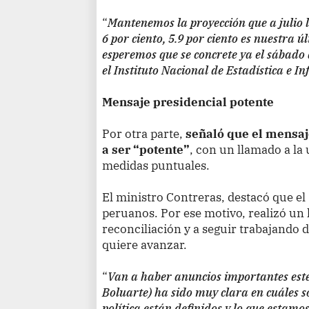
“
Mantenemos la proyección que a julio l
6 por ciento, 5.9 por ciento es nuestra ú
esperemos que se concrete ya el sábado q
el Instituto Nacional de Estadística e I
Mensaje presidencial potente
Por otra parte,
señaló que el mensaje
a ser “potente”
, con un llamado a la
medidas puntuales.
El ministro Contreras, destacó que el 2
peruanos. Por ese motivo, realizó un l
reconciliación y a seguir trabajando
quiere avanzar.
“
Van a haber anuncios importantes este 
Boluarte) ha sido muy clara en cuáles so
política están definidos y lo que estam