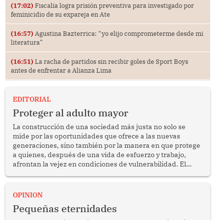
(17:02)
Fiscalía logra prisión preventiva para investigado por
feminicidio de su expareja en Ate
(16:57)
Agustina Bazterrica: “yo elijo comprometerme desde mi
literatura”
(16:51)
La racha de partidos sin recibir goles de Sport Boys
antes de enfrentar a Alianza Lima
EDITORIAL
Proteger al adulto mayor
La construcción de una sociedad más justa no solo se
mide por las oportunidades que ofrece a las nuevas
generaciones, sino también por la manera en que protege
a quienes, después de una vida de esfuerzo y trabajo,
afrontan la vejez en condiciones de vulnerabilidad. El
anuncio formulado por la presidenta de la república,
Keiko Fujimori, de incrementar de 350 a 700 soles
bimestrales el subsidio que reciben los beneficiarios del
OPINION
programa Pensión 65 abre una oportunidad para
Pequeñas eternidades
reflexionar sobre la importancia de fortalecer las políticas