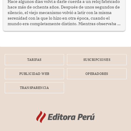
públicas dirigidas a los adultos mayores en pobreza.
Hace algunos días volví a darle cuerda a un reloj fabricado
hace más de ochenta años. Después de unos segundos de
silencio, el viejo mecanismo volvió a latir con la misma
serenidad con la que lo hizo en otra época, cuando el
mundo era completamente distinto. Mientras observaba el
lento movimiento de sus agujas pensé que algunas cosas
poseen una misteriosa capacidad para sobrevivir al
tiempo.
TARIFAS
SUSCRIPCIONES
PUBLICIDAD WEB
OPERADORES
TRANSPARENCIA