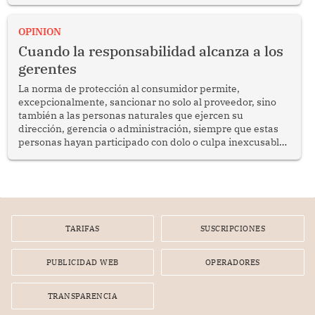
del diálogo, fortalecer los vínculos entre los pueblos y
proyectar una imagen de cooperación en una región que
enfrenta desafíos en materia de desarrollo, cohesión
OPINION
social y gobernabilidad.
Cuando la responsabilidad alcanza a los
gerentes
La norma de protección al consumidor permite,
excepcionalmente, sancionar no solo al proveedor, sino
también a las personas naturales que ejercen su
dirección, gerencia o administración, siempre que estas
personas hayan participado con dolo o culpa inexcusable
en el planeamiento, la realización o la ejecución de la
infracción. En un caso reciente, Indecopi sancionó al
gerente de un proveedor de servicios de entretenimiento
por la frustrada realización de un meet and greet con
Lionel Messi, cuya presencia fue ofrecida, a su vez, por el
gerente de la empresa promotora en una entrevista
TARIFAS
SUSCRIPCIONES
radial.
PUBLICIDAD WEB
OPERADORES
TRANSPARENCIA