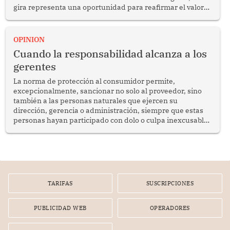
gira representa una oportunidad para reafirmar el valor
del diálogo, fortalecer los vínculos entre los pueblos y
proyectar una imagen de cooperación en una región que
enfrenta desafíos en materia de desarrollo, cohesión
OPINION
social y gobernabilidad.
Cuando la responsabilidad alcanza a los
gerentes
La norma de protección al consumidor permite,
excepcionalmente, sancionar no solo al proveedor, sino
también a las personas naturales que ejercen su
dirección, gerencia o administración, siempre que estas
personas hayan participado con dolo o culpa inexcusable
en el planeamiento, la realización o la ejecución de la
infracción. En un caso reciente, Indecopi sancionó al
gerente de un proveedor de servicios de entretenimiento
por la frustrada realización de un meet and greet con
Lionel Messi, cuya presencia fue ofrecida, a su vez, por el
gerente de la empresa promotora en una entrevista
TARIFAS
SUSCRIPCIONES
radial.
PUBLICIDAD WEB
OPERADORES