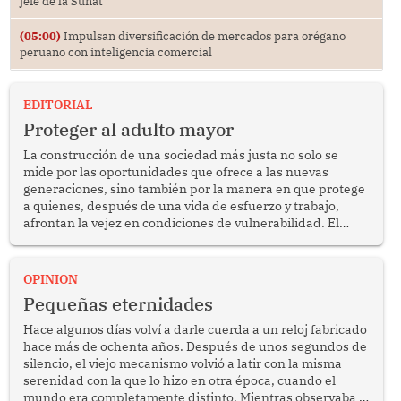
jefe de la Sunat
(05:00)
Impulsan diversificación de mercados para orégano
peruano con inteligencia comercial
EDITORIAL
Proteger al adulto mayor
La construcción de una sociedad más justa no solo se
mide por las oportunidades que ofrece a las nuevas
generaciones, sino también por la manera en que protege
a quienes, después de una vida de esfuerzo y trabajo,
afrontan la vejez en condiciones de vulnerabilidad. El
anuncio formulado por la presidenta de la república,
Keiko Fujimori, de incrementar de 350 a 700 soles
bimestrales el subsidio que reciben los beneficiarios del
OPINION
programa Pensión 65 abre una oportunidad para
Pequeñas eternidades
reflexionar sobre la importancia de fortalecer las políticas
públicas dirigidas a los adultos mayores en pobreza.
Hace algunos días volví a darle cuerda a un reloj fabricado
hace más de ochenta años. Después de unos segundos de
silencio, el viejo mecanismo volvió a latir con la misma
serenidad con la que lo hizo en otra época, cuando el
mundo era completamente distinto. Mientras observaba el