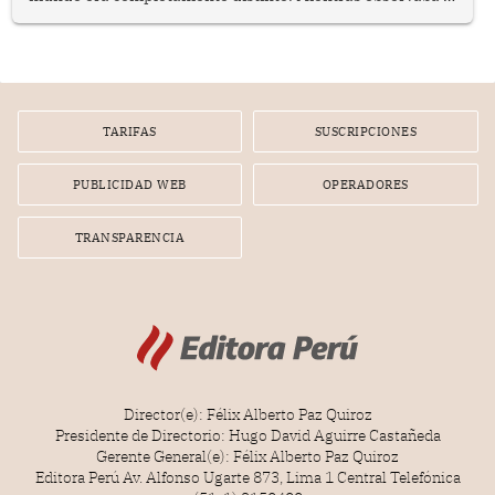
lento movimiento de sus agujas pensé que algunas cosas
poseen una misteriosa capacidad para sobrevivir al
tiempo.
TARIFAS
SUSCRIPCIONES
PUBLICIDAD WEB
OPERADORES
TRANSPARENCIA
Director(e): Félix Alberto Paz Quiroz
Presidente de Directorio: Hugo David Aguirre Castañeda
Gerente General(e): Félix Alberto Paz Quiroz
Editora Perú Av. Alfonso Ugarte 873, Lima 1 Central Telefónica