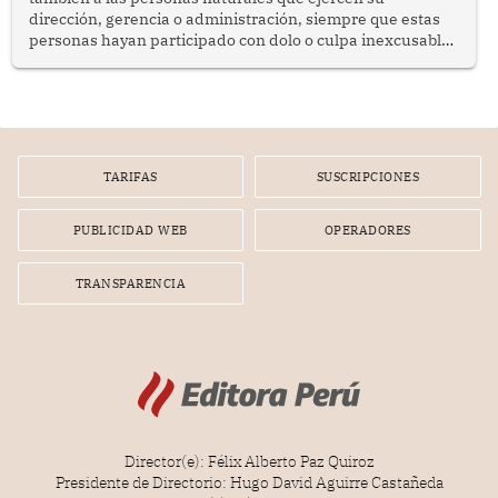
dirección, gerencia o administración, siempre que estas
personas hayan participado con dolo o culpa inexcusable
en el planeamiento, la realización o la ejecución de la
infracción. En un caso reciente, Indecopi sancionó al
gerente de un proveedor de servicios de entretenimiento
por la frustrada realización de un meet and greet con
Lionel Messi, cuya presencia fue ofrecida, a su vez, por el
gerente de la empresa promotora en una entrevista
TARIFAS
SUSCRIPCIONES
radial.
PUBLICIDAD WEB
OPERADORES
TRANSPARENCIA
Director(e): Félix Alberto Paz Quiroz
Presidente de Directorio: Hugo David Aguirre Castañeda