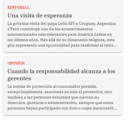
EDITORIAL
Una visita de esperanza
La próxima visita del papa León XIV a Uruguay, Argentina
y Perú constituye uno de los acontecimientos
internacionales más relevantes para América Latina en
los últimos años. Más allá de su dimensión religiosa, esta
gira representa una oportunidad para reafirmar el valor
del diálogo, fortalecer los vínculos entre los pueblos y
proyectar una imagen de cooperación en una región que
enfrenta desafíos en materia de desarrollo, cohesión
OPINION
social y gobernabilidad.
Cuando la responsabilidad alcanza a los
gerentes
La norma de protección al consumidor permite,
excepcionalmente, sancionar no solo al proveedor, sino
también a las personas naturales que ejercen su
dirección, gerencia o administración, siempre que estas
personas hayan participado con dolo o culpa inexcusable
en el planeamiento, la realización o la ejecución de la
infracción. En un caso reciente, Indecopi sancionó al
gerente de un proveedor de servicios de entretenimiento