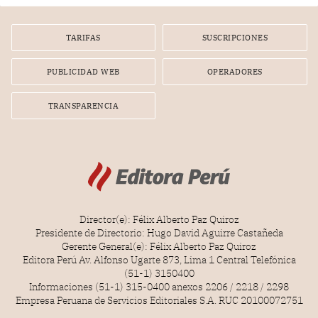
por la frustrada realización de un meet and greet con
Lionel Messi, cuya presencia fue ofrecida, a su vez, por el
gerente de la empresa promotora en una entrevista
TARIFAS
SUSCRIPCIONES
radial.
PUBLICIDAD WEB
OPERADORES
TRANSPARENCIA
Director(e): Félix Alberto Paz Quiroz
Presidente de Directorio: Hugo David Aguirre Castañeda
Gerente General(e): Félix Alberto Paz Quiroz
Editora Perú Av. Alfonso Ugarte 873, Lima 1 Central Telefónica
(51-1) 3150400
Informaciones (51-1) 315-0400 anexos 2206 / 2218 / 2298
Empresa Peruana de Servicios Editoriales S.A. RUC 20100072751