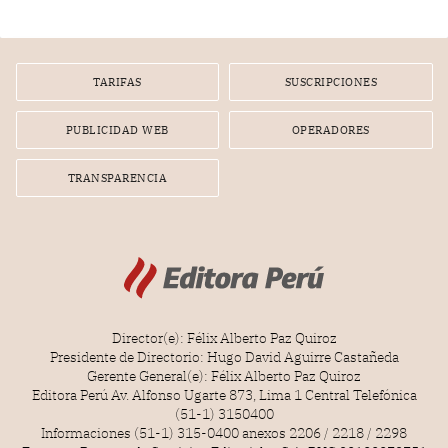
gerente de un proveedor de servicios de entretenimiento
por la frustrada realización de un meet and greet con
Lionel Messi, cuya presencia fue ofrecida, a su vez, por el
gerente de la empresa promotora en una entrevista
TARIFAS
SUSCRIPCIONES
radial.
PUBLICIDAD WEB
OPERADORES
TRANSPARENCIA
Director(e): Félix Alberto Paz Quiroz
Presidente de Directorio: Hugo David Aguirre Castañeda
Gerente General(e): Félix Alberto Paz Quiroz
Editora Perú Av. Alfonso Ugarte 873, Lima 1 Central Telefónica
(51-1) 3150400
Informaciones (51-1) 315-0400 anexos 2206 / 2218 / 2298