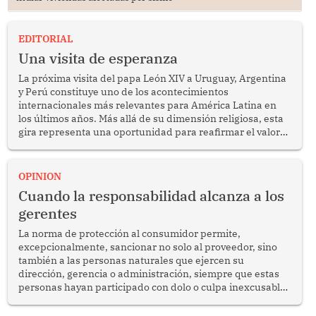
EDITORIAL
Una visita de esperanza
La próxima visita del papa León XIV a Uruguay, Argentina
y Perú constituye uno de los acontecimientos
internacionales más relevantes para América Latina en
los últimos años. Más allá de su dimensión religiosa, esta
gira representa una oportunidad para reafirmar el valor
del diálogo, fortalecer los vínculos entre los pueblos y
proyectar una imagen de cooperación en una región que
enfrenta desafíos en materia de desarrollo, cohesión
OPINION
social y gobernabilidad.
Cuando la responsabilidad alcanza a los
gerentes
La norma de protección al consumidor permite,
excepcionalmente, sancionar no solo al proveedor, sino
también a las personas naturales que ejercen su
dirección, gerencia o administración, siempre que estas
personas hayan participado con dolo o culpa inexcusable
en el planeamiento, la realización o la ejecución de la
infracción. En un caso reciente, Indecopi sancionó al